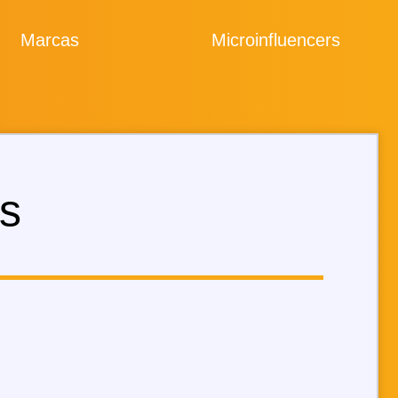
Marcas
Microinfluencers
s