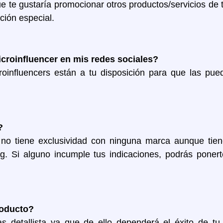
e te gustaría promocionar otros productos/servicios de t
ción especial.
croinfluencer en mis redes sociales?
roinfluencers están a tu disposición para que las pu
?
 no tiene exclusividad con ninguna marca aunque tien
ng. Si alguno incumple tus indicaciones, podrás poner
roducto?
s detallista ya que de ello dependerá el éxito de t